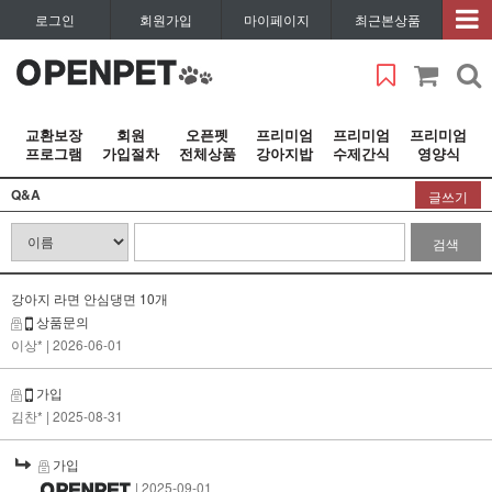
로그인
회원가입
마이페이지
최근본상품
교환보장
회원
오픈펫
프리미엄
프리미엄
프리미엄
프로그램
가입절차
전체상품
강아지밥
수제간식
영양식
Q&A
글쓰기
검색
강아지 라면 안심댕면 10개
상품문의
이상*
| 2026-06-01
가입
김찬*
| 2025-08-31
가입
| 2025-09-01